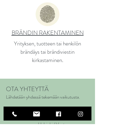
BRÄNDIN RAKENTAMINEN
Yrityksen, tuotteen tai henkilön
brändäys
tai brändiviestin
kirkastaminen.
OTA YHTEYTTÄ
Lähdetään yhdessä tekemään vaikutusta.
leena@reason2b.fi
+358 50 536 2101
Helsinki / Vantaa
Suomi / Finland