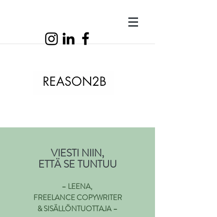
VIESTI NIIN,
ETTÄ SE TUNTUU
–
L
EENA,
FREELANCE
COPYW
RITER
& SISÄLLÖNTUOTTAJA –