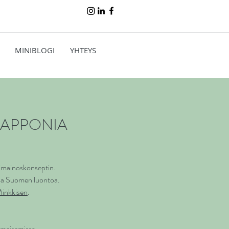
MINIBLOGI
YHTEYS
LAPPONIA
dimainoskonseptin.
 osa Suomen luontoa.
Minkkisen
.
 maisemissa.