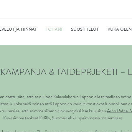
LVELUT JA HINNAT
TÖITÄNI
SUOSITTELUT
KUKA OLEN
KAMPANJA & TAIDEPRJEKETI – 
 otettu siitä, että sain luoda Kalevalakorun Lapponialle taiteellisen brän
soittaa, kuinka sekä nainen että Lapponian kauniit korut ovat luonnollinen
uunasi se, että saimme siihen valokuvaajaksi itse kuuluisan
Arno Rafael 
Kuvasimme teokset Kolilla, Suomen ehkä upeimmassa maisemassa.
kertoo Lapponian väkevän ja vahvan naisen tarinan. Se on kuvattu Lapin