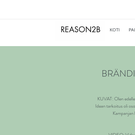
KOTI
PA
BRÄNDI
KUVAT: Olen edelleen
Idean tarkoitus oli o
Kampanjan kr
VIDEO: Video 